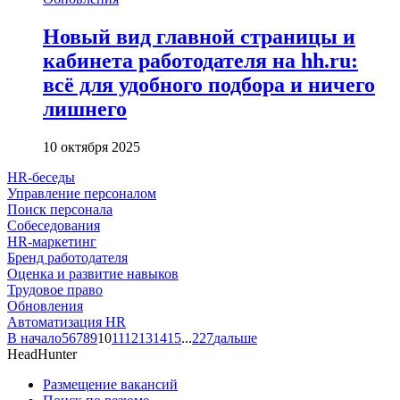
Новый вид главной страницы и
кабинета работодателя на hh.ru:
всё для удобного подбора и ничего
лишнего
10 октября 2025
HR-беседы
Управление персоналом
Поиск персонала
Собеседования
HR-маркетинг
Бренд работодателя
Оценка и развитие навыков
Трудовое право
Обновления
Автоматизация HR
В начало
5
6
7
8
9
10
11
12
13
14
15
...
227
дальше
HeadHunter
Размещение вакансий