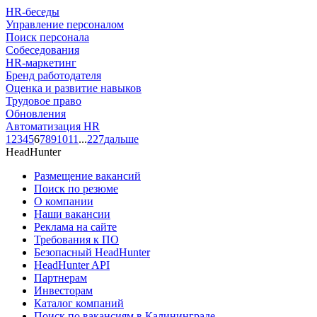
HR-беседы
Управление персоналом
Поиск персонала
Собеседования
HR-маркетинг
Бренд работодателя
Оценка и развитие навыков
Трудовое право
Обновления
Автоматизация HR
1
2
3
4
5
6
7
8
9
10
11
...
227
дальше
HeadHunter
Размещение вакансий
Поиск по резюме
О компании
Наши вакансии
Реклама на сайте
Требования к ПО
Безопасный HeadHunter
HeadHunter API
Партнерам
Инвесторам
Каталог компаний
Поиск по вакансиям в Калининграде