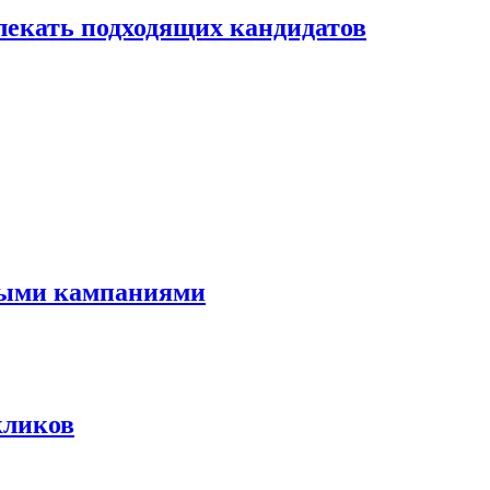
лекать подходящих кандидатов
мными кампаниями
кликов