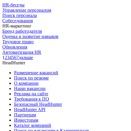
HR-беседы
Управление персоналом
Поиск персонала
Собеседования
HR-маркетинг
Бренд работодателя
Оценка и развитие навыков
Трудовое право
Обновления
Автоматизация HR
1
2
3
4
5
6
7
дальше
HeadHunter
Размещение вакансий
Поиск по резюме
О компании
Наши вакансии
Реклама на сайте
Требования к ПО
Безопасный HeadHunter
HeadHunter API
Партнерам
Инвесторам
Каталог компаний
Поиск по вакансиям в Калининграде