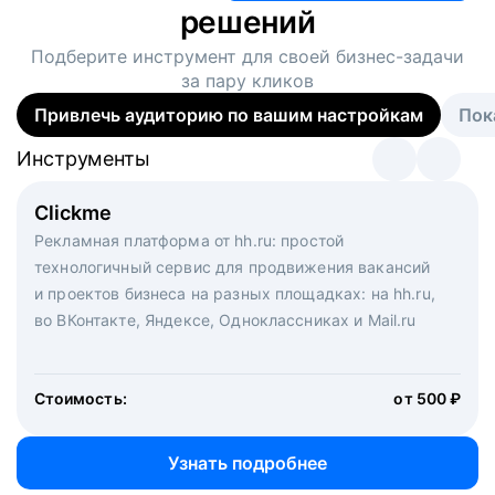
решений
Подберите инструмент для своей
бизнес-задачи
за пару кликов
Привлечь аудиторию по вашим настройкам
Пок
Инструменты
Инструменты
Инструменты
Виртуальный рекрутер
Clickme
Вакансия дня
Массовый подбор под ключ. Решите, сколько
Рекламная платформа от hh.ru: простой
Рекламный формат для вакансий на главной странице
кандидатов и когда вам нужно, и за дело возьмутся
технологичный сервис для продвижения вакансий
hh.ru. Увеличивает количество откликов
маркетологи, рекрутеры и проектные менеджеры
и проектов бизнеса на разных площадках: на hh.ru,
hh.ru с целым набором digital-инструментов
во ВКонтакте, Яндексе, Одноклассниках и Mail.ru
Стоимость:
от 200 000 ₽
Узнать подробнее
Стоимость:
от 500 ₽
Узнать подробнее
Узнать подробнее