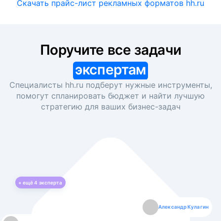
Скачать прайс-лист рекламных форматов hh.ru
Поручите все задачи
экспертам
Специалисты hh.ru подберут нужные инструменты,
помогут спланировать бюджет и найти лучшую
стратегию для ваших
бизнес-задач
+ ещё
4
эксперта
Екатерина Лазаренко
Александр Кулагин
Даниил Макаров
Борис Кашко
Юлия Изоитко