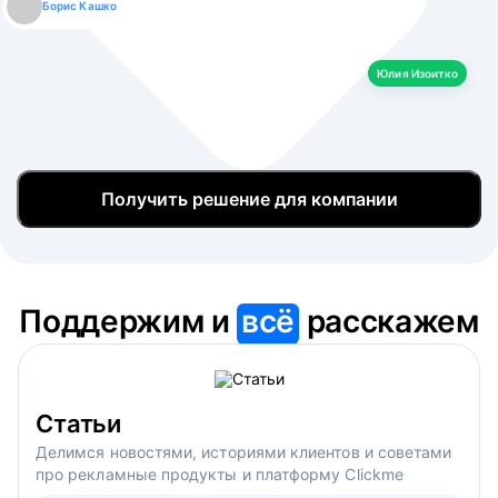
Борис Кашко
Юлия Изоитко
Александр Кулагин
Даниил Макаров
Екатерина Лазаренко
Юлия Изоитко
Получить решение для компании
Поддержим и
всё
расскажем
Статьи
Делимся новостями, историями клиентов и советами
про рекламные продукты и платформу Clickme