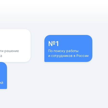
№1
йти решение
По поиску работы
са
и сотрудников в России
ий