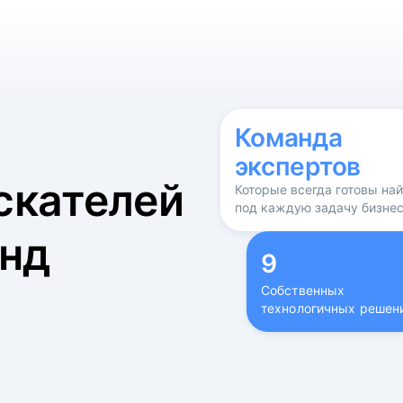
б
Команда
экспертов
скателей
Которые всегда готовы на
под каждую задачу бизне
нд
9
Собственных
технологичных решен