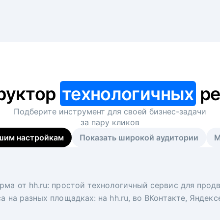
руктор
технологичных
ре
Подберите инструмент для своей
бизнес-задачи
за пару кликов
шим настройкам
Показать широкой аудитории
М
я
 рекрутер
рма от hh.ru: простой технологичный сервис для прод
 для вакансий на главной странице hh.ru. Увеличивает
под ключ. Решите, сколько кандидатов и когда вам нуж
а на разных площадках: на hh.ru, во ВКонтакте, Яндек
ологи, рекрутеры и проектные менеджеры hh.ru с цел
тов