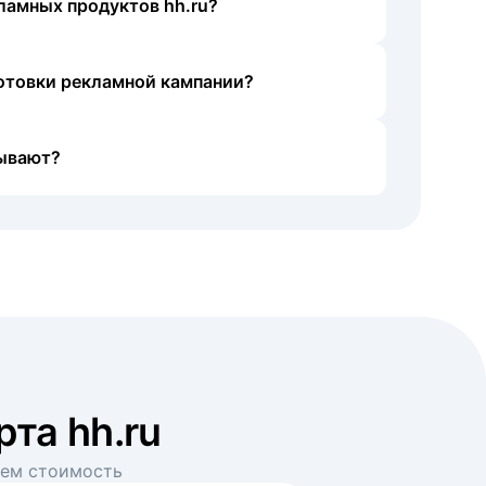
ламных продуктов hh.ru?
готовки рекламной кампании?
ывают?
рта hh.ru
аем стоимость