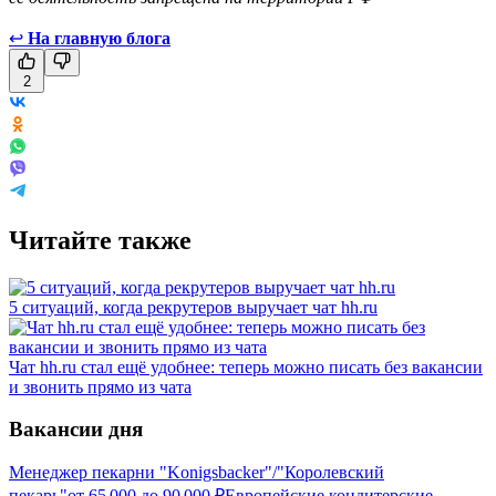
↩
На главную блога
2
Читайте также
5 ситуаций, когда рекрутеров выручает чат hh.ru
Чат hh.ru стал ещё удобнее: теперь можно писать без вакансии
и звонить прямо из чата
Вакансии дня
Менеджер пекарни "Konigsbacker"/"Королевский
пекарь"
от
65 000
до
90 000
₽
Европейские кондитерские,