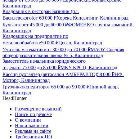
Калининград
Кладовщик в ресторан Базилик (пл.
Василевского)
от
60 000
₽
Хорека Консалтинг, Калининград
Бухгалтер
от
45 000
до
60 000
₽
ФОМЕНКО группа компаний,
Калининград
Кладовщик на предприятие по
металлообработке
50 000
₽
Цесал, Калининград
Учитель математики
от
30 000
до
70 000
₽
МАОУ Средняя
общеобразовательная школа № 5, Калининград
Заместитель начальника юридического
отдела
от
75 000
до
85 000
₽
МКУ КРСЦ, Калининград
Кассир-бухгалтер (автосалон АМБЕРАВТО)
58 000
₽
НФ-
Моторс, Калининград
Грузчик-экспедитор
от
65 000
до
90 000
₽
Пивной двор,
Калининград
HeadHunter
Размещение вакансий
Поиск по резюме
О компании
Наши вакансии
Реклама на сайте
Требования к ПО