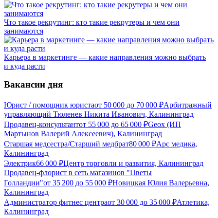
Что такое рекрутинг: кто такие рекрутеры и чем они
занимаются
Карьера в маркетинге — какие направления можно выбрать
и куда расти
Вакансии дня
Юрист / помощник юриста
от
50 000
до
70 000
₽
Арбитражный
управляющий Тюленев Никита Иванович, Калининград
Продавец-консультант
от
55 000
до
65 000
₽
Geox (ИП
Мартынов Валерий Алексеевич), Калининград
Старшая медсестра/Старший медбрат
80 000
₽
Арс медика,
Калининград
Электрик
66 000
₽
Центр торговли и развития, Калининград
Продавец-флорист в сеть магазинов "Цветы
Голландии"
от
35 200
до
55 000
₽
Новицкая Юлия Валерьевна,
Калининград
Администратор фитнес центра
от
30 000
до
35 000
₽
Атлетика,
Калининград