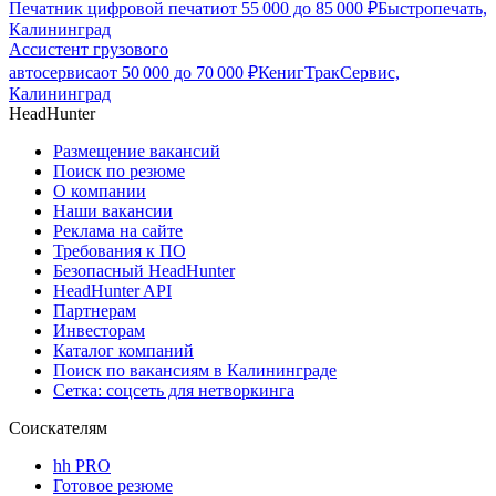
Печатник цифровой печати
от
55 000
до
85 000
₽
Быстропечать,
Калининград
Ассистент грузового
автосервиса
от
50 000
до
70 000
₽
КенигТракСервис,
Калининград
HeadHunter
Размещение вакансий
Поиск по резюме
О компании
Наши вакансии
Реклама на сайте
Требования к ПО
Безопасный HeadHunter
HeadHunter API
Партнерам
Инвесторам
Каталог компаний
Поиск по вакансиям в Калининграде
Сетка: соцсеть для нетворкинга
Соискателям
hh PRO
Готовое резюме