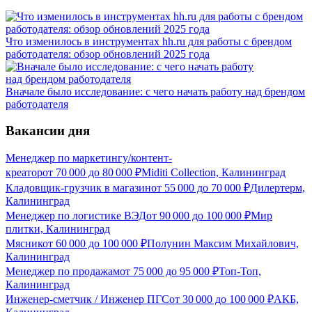
Что изменилось в инструментах hh.ru для работы с брендом
работодателя: обзор обновлений 2025 года
Вначале было исследование: с чего начать работу над брендом
работодателя
Вакансии дня
Менеджер по маркетингу/контент-
креатор
от
70 000
до
80 000
₽
Miditi Collection, Калининград
Кладовщик-грузчик в магазин
от
55 000
до
70 000
₽
Дилертерм,
Калининград
Менеджер по логистике ВЭД
от
90 000
до
100 000
₽
Мир
плитки, Калининград
Мясник
от
60 000
до
100 000
₽
Полунин Максим Михайлович,
Калининград
Менеджер по продажам
от
75 000
до
95 000
₽
Топ-Топ,
Калининград
Инженер-сметчик / Инженер ПГС
от
30 000
до
100 000
₽
АКБ,