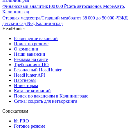
Калининград
Финансовый аналитик
100 000
₽
Сеть автосалонов МореАвто,
Калининград
Старшая медсестра/Старший медбрат
от
38 000
до
50 000
₽
РЖД
детский сад №3, Калининград
HeadHunter
Размещение вакансий
Поиск по резюме
О компании
Наши вакансии
Реклама на сайте
Требования к ПО
Безопасный HeadHunter
HeadHunter API
Партнерам
Инвесторам
Каталог компаний
Поиск по вакансиям в Калининграде
Сетка: соцсеть для нетворкинга
Соискателям
hh PRO
Готовое резюме