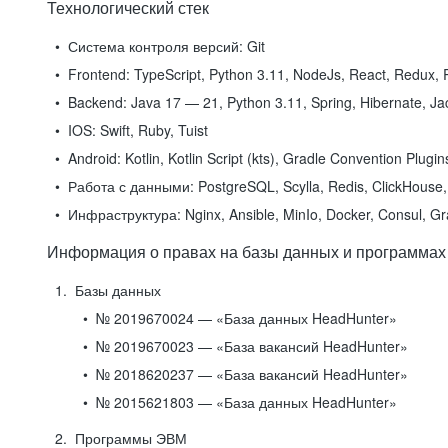
Технологический стек
Система контроля версий:
Git
Frontend:
TypeScript, Python 3.11, NodeJs, React, Redux, R
Backend:
Java 17 — 21, Python 3.11, Spring, Hibernate, Jac
IOS:
Swift, Ruby, Tuist
Android:
Kotlin, Kotlin Script (kts), Gradle Convention Plugi
Работа с данными:
PostgreSQL, Scylla, Redis, ClickHouse, 
Инфраструктура:
Nginx, Ansible, MinIo, Docker, Consul, G
Информация о правах на базы данных и программах
Базы данных
№ 2019670024 — «База данных HeadHunter»
№ 2019670023 — «База вакансий HeadHunter»
№ 2018620237 — «База вакансий HeadHunter»
№ 2015621803 — «База данных HeadHunter»
Программы ЭВМ