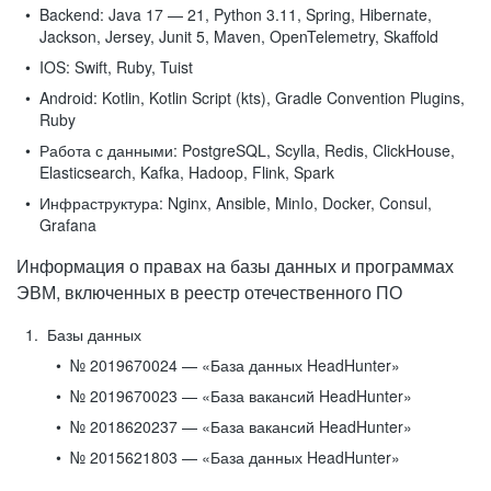
Backend:
Java 17 — 21, Python 3.11, Spring, Hibernate,
Jackson, Jersey, Junit 5, Maven, OpenTelemetry, Skaffold
IOS:
Swift, Ruby, Tuist
Android:
Kotlin, Kotlin Script (kts), Gradle Convention Plugins,
Ruby
Работа с данными:
PostgreSQL, Scylla, Redis, ClickHouse,
Elasticsearch, Kafka, Hadoop, Flink, Spark
Инфраструктура:
Nginx, Ansible, MinIo, Docker, Consul,
Grafana
Информация о правах на базы данных и программах
ЭВМ, включенных в реестр отечественного ПО
Базы данных
№ 2019670024 — «База данных HeadHunter»
№ 2019670023 — «База вакансий HeadHunter»
№ 2018620237 — «База вакансий HeadHunter»
№ 2015621803 — «База данных HeadHunter»