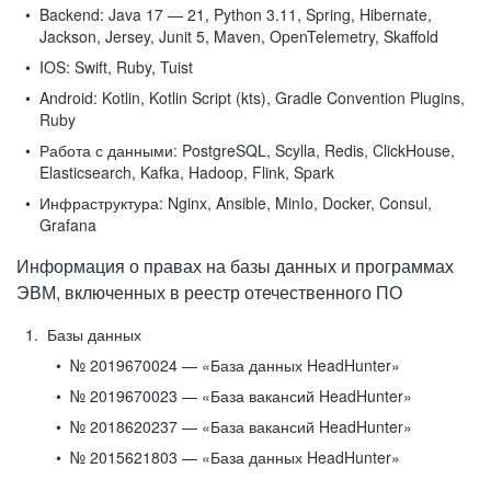
Backend:
Java 17 — 21, Python 3.11, Spring, Hibernate,
Jackson, Jersey, Junit 5, Maven, OpenTelemetry, Skaffold
IOS:
Swift, Ruby, Tuist
Android:
Kotlin, Kotlin Script (kts), Gradle Convention Plugins,
Ruby
Работа с данными:
PostgreSQL, Scylla, Redis, ClickHouse,
Elasticsearch, Kafka, Hadoop, Flink, Spark
Инфраструктура:
Nginx, Ansible, MinIo, Docker, Consul,
Grafana
Информация о правах на базы данных и программах
ЭВМ, включенных в реестр отечественного ПО
Базы данных
№ 2019670024 — «База данных HeadHunter»
№ 2019670023 — «База вакансий HeadHunter»
№ 2018620237 — «База вакансий HeadHunter»
№ 2015621803 — «База данных HeadHunter»