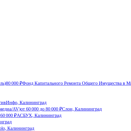
ль)
80 000
₽
Фонд Капитального Ремонта Общего Имущества в М
тивИнфо, Калининград
имедиа/AV)
от
60 000
до
80 000
₽
Слон, Калининград
о
60 000
₽
АСБУХ, Калининград
инград
olo, Калининград