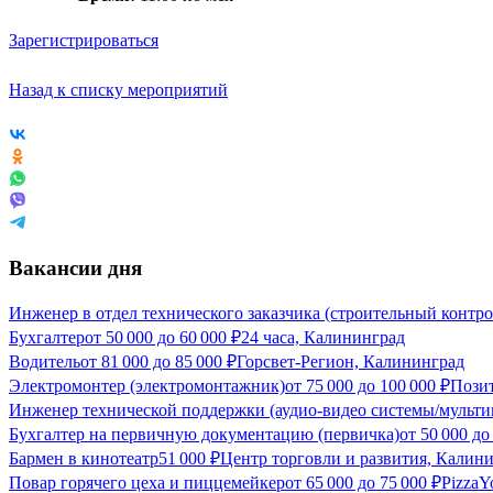
Зарегистрироваться
Назад к списку мероприятий
Вакансии дня
Инженер в отдел технического заказчика (строительный контро
Бухгалтер
от
50 000
до
60 000
₽
24 часа, Калининград
Водитель
от
81 000
до
85 000
₽
Горсвет-Регион, Калининград
Электромонтер (электромонтажник)
от
75 000
до
100 000
₽
Пози
Инженер технической поддержки (аудио-видео системы/мульт
Бухгалтер на первичную документацию (первичка)
от
50 000
д
Бармен в кинотеатр
51 000
₽
Центр торговли и развития, Калин
Повар горячего цеха и пиццемейкер
от
65 000
до
75 000
₽
PizzaY