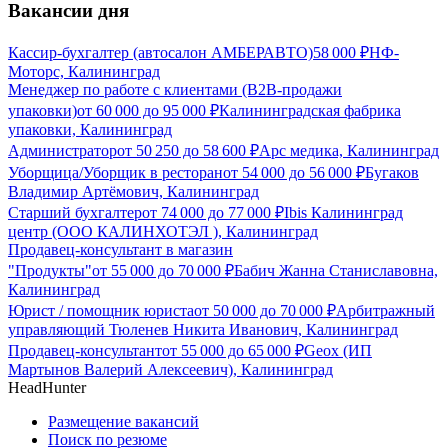
Вакансии дня
Кассир-бухгалтер (автосалон АМБЕРАВТО)
58 000
₽
НФ-
Моторс, Калининград
Менеджер по работе с клиентами (B2B-продажи
упаковки)
от
60 000
до
95 000
₽
Калининградская фабрика
упаковки, Калининград
Администратор
от
50 250
до
58 600
₽
Арс медика, Калининград
Уборщица/Уборщик в ресторан
от
54 000
до
56 000
₽
Бугаков
Владимир Артёмович, Калининград
Старший бухгалтер
от
74 000
до
77 000
₽
Ibis Калининград
центр (ООО КАЛИНХОТЭЛ ), Калининград
Продавец-консультант в магазин
"Продукты"
от
55 000
до
70 000
₽
Бабич Жанна Станиславовна,
Калининград
Юрист / помощник юриста
от
50 000
до
70 000
₽
Арбитражный
управляющий Тюленев Никита Иванович, Калининград
Продавец-консультант
от
55 000
до
65 000
₽
Geox (ИП
Мартынов Валерий Алексеевич), Калининград
HeadHunter
Размещение вакансий
Поиск по резюме