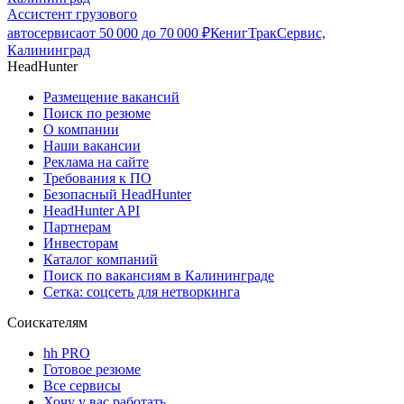
Ассистент грузового
автосервиса
от
50 000
до
70 000
₽
КенигТракСервис,
Калининград
HeadHunter
Размещение вакансий
Поиск по резюме
О компании
Наши вакансии
Реклама на сайте
Требования к ПО
Безопасный HeadHunter
HeadHunter API
Партнерам
Инвесторам
Каталог компаний
Поиск по вакансиям в Калининграде
Сетка: соцсеть для нетворкинга
Соискателям
hh PRO
Готовое резюме
Все сервисы
Хочу у вас работать