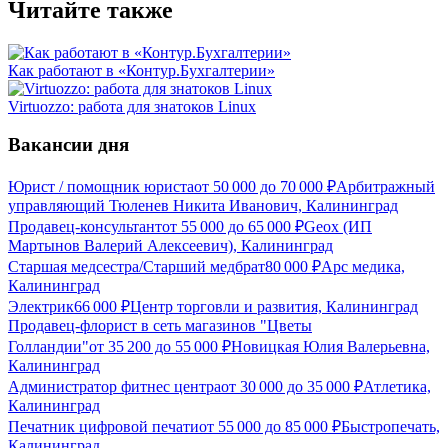
Читайте также
Как работают в «Контур.Бухгалтерии»
Virtuozzo: работа для знатоков Linux
Вакансии дня
Юрист / помощник юриста
от
50 000
до
70 000
₽
Арбитражный
управляющий Тюленев Никита Иванович, Калининград
Продавец-консультант
от
55 000
до
65 000
₽
Geox (ИП
Мартынов Валерий Алексеевич), Калининград
Старшая медсестра/Старший медбрат
80 000
₽
Арс медика,
Калининград
Электрик
66 000
₽
Центр торговли и развития, Калининград
Продавец-флорист в сеть магазинов "Цветы
Голландии"
от
35 200
до
55 000
₽
Новицкая Юлия Валерьевна,
Калининград
Администратор фитнес центра
от
30 000
до
35 000
₽
Атлетика,
Калининград
Печатник цифровой печати
от
55 000
до
85 000
₽
Быстропечать,
Калининград