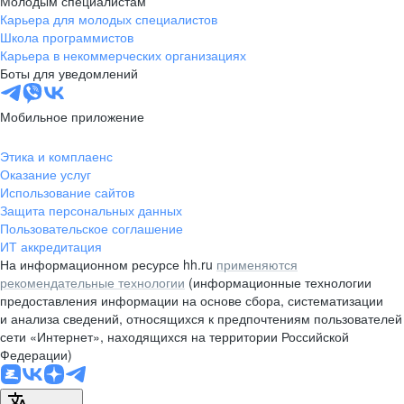
Молодым специалистам
Карьера для молодых специалистов
pr@nsk.hh.ru
Школа программистов
Карьера в некоммерческих организациях
Минск
Боты для уведомлений
пр-т Дзержинского, д. 57,
10 этаж, помещение 45-1
Мобильное приложение
+375 (17)
336-03-02
Этика и комплаенс
pr@rabota.by
Оказание услуг
Использование сайтов
Алматы
Защита персональных данных
Пользовательское соглашение
пр. Абая, д. 151, БЦ Алатау,
ИТ аккредитация
12 этаж, офис 1209
На информационном ресурсе hh.ru
применяются
+7 727 232-13-13
рекомендательные технологии
(информационные технологии
pr@headhunter.com.kz
предоставления информации на основе сбора, систематизации
и анализа сведений, относящихся к предпочтениям пользователей
сети «Интернет», находящихся на территории Российской
Федерации)