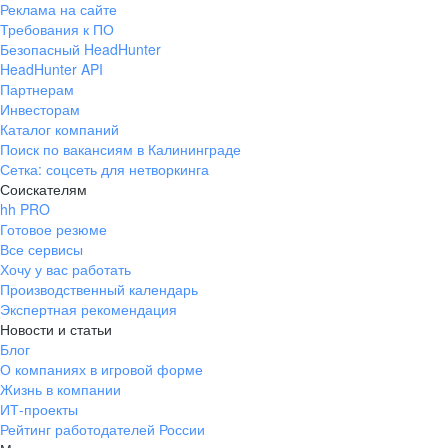
Реклама на сайте
+7 343 226-79-99
Требования к ПО
pr@ural.hh.ru
Безопасный HeadHunter
HeadHunter API
Краснодар
Партнерам
Инвесторам
ул. Янковского, д. 169, 7 этаж,
Каталог компаний
706 каб.
Поиск по вакансиям в Калининграде
+7 861 205-55-57
Сетка: соцсеть для нетворкинга
pr@krd.hh.ru
Соискателям
hh PRO
Готовое резюме
Владивосток
Все сервисы
пер. Ланинский д. 4, офис 3.4
Хочу у вас работать
Производственный календарь
+7 423 202-33-28
Экспертная рекомендация
pr@dv.hh.ru
Новости и статьи
Блог
Новосибирск
О компаниях в игровой форме
Жизнь в компании
ул. Большевистская, д. 35,
ИТ-проекты
помещение 21
Рейтинг работодателей России
+7 383 207-94-64