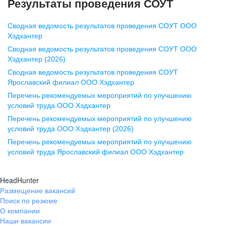
Результаты проведения СОУТ
pr@nn.hh.ru
Сводная ведомость результатов проведения СОУТ ООО
Воронеж
Хэдхантер
Сводная ведомость результатов проведения СОУТ ООО
ул. Комиссаржевской, д. 10,
Хэдхантер (2026)
офис 1212
Сводная ведомость результатов проведения СОУТ
+7 473 280-05-05
Ярославский филиал ООО Хэдхантер
pr@vrn.hh.ru
Перечень рекомендуемых мероприятий по улучшению
условий труда ООО Хэдхантер
Казань
Перечень рекомендуемых мероприятий по улучшению
ул. Спартаковская, д. 2А, этаж 3,
условий труда ООО Хэдхантер (2026)
помещение 15
Перечень рекомендуемых мероприятий по улучшению
условий труда Ярославский филиал ООО Хэдхантер
+7 843 212-12-50
pr@kzn.hh.ru
HeadHunter
Размещение вакансий
Екатеринбург
Поиск по резюме
ул. Боевых Дружин, стр. 20,
О компании
5 этаж, офис 505, 521
Наши вакансии