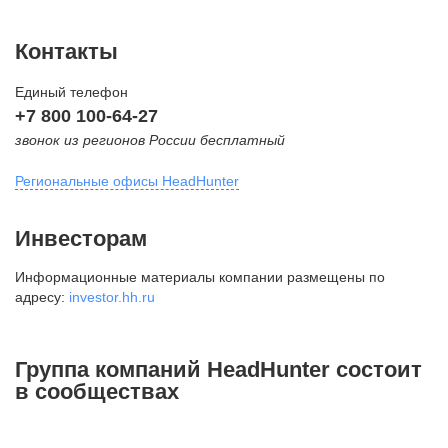
Контакты
Единый телефон
+7 800 100-64-27
звонок из регионов России бесплатный
Региональные офисы HeadHunter
Москва
Инвесторам
внутригородская территория
Информационные материалы компании размещены по
Муниципальный округ Тверской,
адресу:
investor.hh.ru
2-я Брестская ул., д. 48,
помещение 25
+7 495 974-64-27
Группа компаний HeadHunter состоит
+7 495 980-64-27
в сообществах
+7 495 134-92-24
press@hh.ru