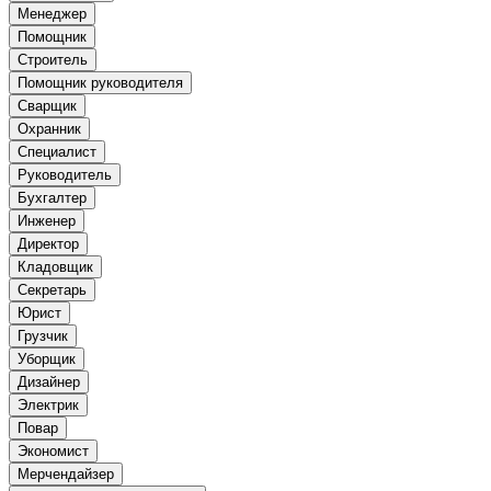
Менеджер
Помощник
Строитель
Помощник руководителя
Сварщик
Охранник
Специалист
Руководитель
Бухгалтер
Инженер
Директор
Кладовщик
Секретарь
Юрист
Грузчик
Уборщик
Дизайнер
Электрик
Повар
Экономист
Мерчендайзер